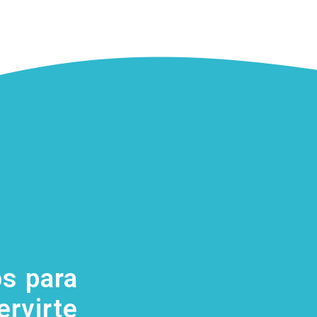
s para
(755) 554
5111
ervirte