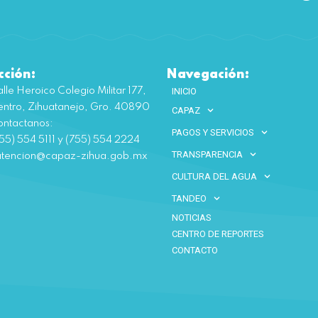
cción:
Navegación:
lle Heroico Colegio Militar 177,
INICIO
ntro, Zihuatanejo, Gro. 40890
CAPAZ
ntactanos:
PAGOS Y SERVICIOS
55) 554 5111 y (755) 554 2224
TRANSPARENCIA
atencion@capaz-zihua.gob.mx
CULTURA DEL AGUA
TANDEO
NOTICIAS
CENTRO DE REPORTES
CONTACTO