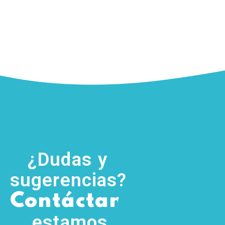
¿Dudas y
sugerencias?
,
Contáctanos
(755) 554
5111
estamos