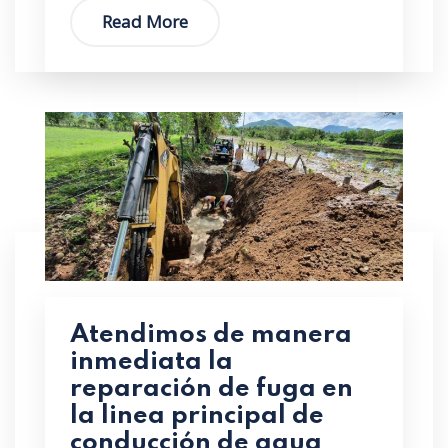
Read More
Atendimos de manera
inmediata la
reparación de fuga en
la linea principal de
conducción de agua