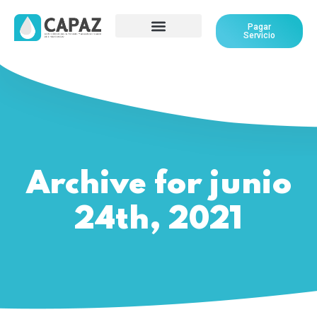
Pagar
Servicio
Archive for junio
24th, 2021