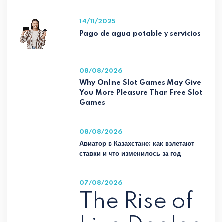
14/11/2025
Pago de agua potable y servicios
08/08/2026
Why Online Slot Games May Give
You More Pleasure Than Free Slot
Games
08/08/2026
Авиатор в Казахстане: как взлетают
ставки и что изменилось за год
07/08/2026
The Rise of