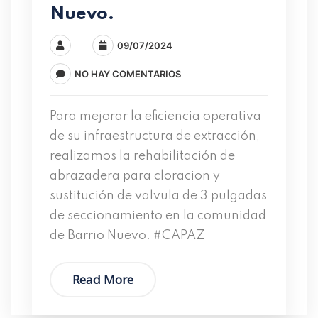
Nuevo.
09/07/2024
NO HAY COMENTARIOS
Para mejorar la eficiencia operativa
de su infraestructura de extracción,
realizamos la rehabilitación de
abrazadera para cloracion y
sustitución de valvula de 3 pulgadas
de seccionamiento en la comunidad
de Barrio Nuevo. #CAPAZ
Read More