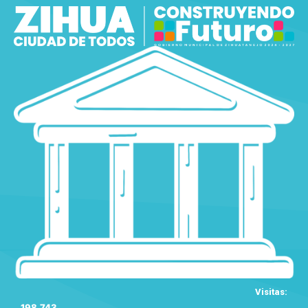
Visitas:
198,743