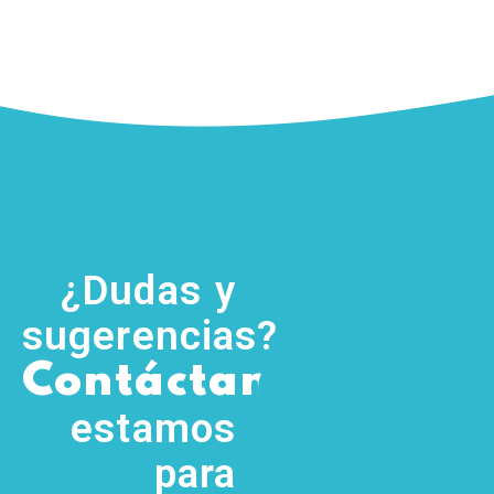
¿Dudas y
sugerencias?
,
Contáctanos
(755) 554
5111
estamos
para